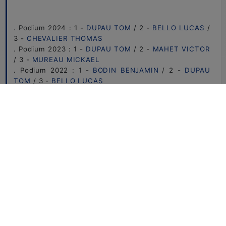
. Podium 2024 : 1 -
DUPAU TOM
/ 2 -
BELLO LUCAS
/
3 -
CHEVALIER THOMAS
. Podium 2023 : 1 -
DUPAU TOM
/ 2 -
MAHET VICTOR
/ 3 -
MUREAU MICKAEL
. Podium 2022 : 1 -
BODIN BENJAMIN
/ 2 -
DUPAU
TOM
/ 3 -
BELLO LUCAS
. Podium 2019 : 1 -
PIGNAL JOHANN
/ 2 -
HADJOUT
JEROME
/ 3 -
COOL ROBIN
. Podium 2018 : 1 -
COOL ROBIN
/ 2 -
PIGNAL
JOHANN
/ 3 -
DUPAU TOM
. Podium 2017 : 1 -
DEPONS JEAN BAPTISTE
/ 2 -
DUPAU TOM
/ 3 -
COOL ROBIN
. Podium 2016 : 1 -
DEPONS BENJAMIN
/ 2 -
DEPONS
ROMAIN
/ 3 -
LE GALL MIKEL
. Podium 2015 : 1 -
CROUS MARTI
ADRIA
/ 2 -
LEVEQUE BENOIT
/ 3 -
DEPONS JEAN BAPTISTE
. Podium 2014 : 1 -
DEPONS BENJAMIN
/ 2 -
THIESSARD NICOLAS
/ 3 -
LEVEQUE BENOIT
&
COCOYNACQ ANTOINE