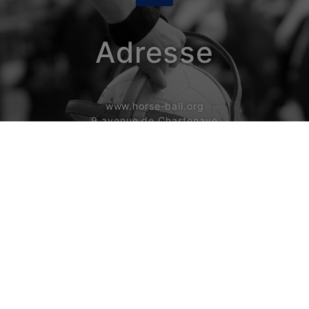
Adresse
www.horse-ball.org
9 avenue de Chastenaye
92290 Chatenay Malabry - France
Tél. : + 33 1 49 73 48 07
Email - Média
infos@horse-ball.org
Email - Webstore
boutique@horse-ball.org
Suivez-nous