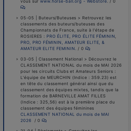
vous sur
www.horse-ball.org - Webstore
. / 0
05-05 | Buteurs/Buteuses > Retrouvez les
classements des buteurs/buteuses des
Championnats de France, suite à l'étape de
ROSIERES :
PRO ÉLITE
,
PRO ÉLITE FÉMININ
,
PRO,
PRO FÉMININ,
AMATEUR ELITE
, &
AMATEUR ELITE FEMININ.
/ 0
03-05 | Classement National > Découvrez le
CLASSEMENT NATIONAL du mois de MAI 2026
pour les circuits Clubs et Amateurs Seniors :
L'équipe de MEURCHIN (Indice : 359.23) est
en tête du classement général ainsi que du
classement des équipes mixtes, tandis que la
formation de BARNEVILLE AMAT FILLES
(Indice : 325,56) est à la première place du
classement des équipes féminines
CLASSEMENT NATIONAL du mois de MAI
2026
/ 0
21-04 | Règlements > Consultez les