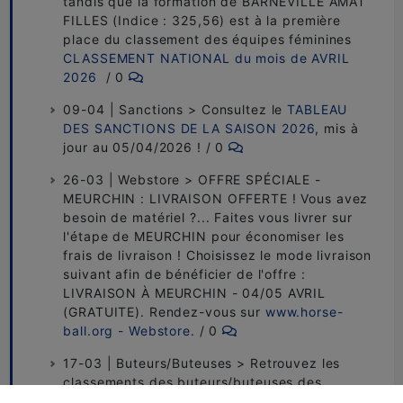
tandis que la formation de BARNEVILLE AMAT
FILLES (Indice : 325,56) est à la première
place du classement des équipes féminines
CLASSEMENT NATIONAL du mois de AVRIL
2026
/ 0
09-04 | Sanctions > Consultez le
TABLEAU
DES SANCTIONS DE LA SAISON 2026
, mis à
jour au 05/04/2026 ! / 0
26-03 | Webstore > OFFRE SPÉCIALE -
MEURCHIN : LIVRAISON OFFERTE ! Vous avez
besoin de matériel ?... Faites vous livrer sur
l'étape de MEURCHIN pour économiser les
frais de livraison ! Choisissez le mode livraison
suivant afin de bénéficier de l'offre :
LIVRAISON À MEURCHIN - 04/05 AVRIL
(GRATUITE). Rendez-vous sur
www.horse-
ball.org - Webstore
. / 0
17-03 | Buteurs/Buteuses > Retrouvez les
classements des buteurs/buteuses des
Championnats de France, suite à l'étape de