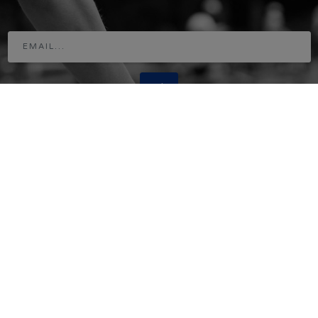
Adresse
www.horse-ball.org
9 avenue de Chastenaye
92290 Chatenay Malabry - France
Tél. : + 33 1 49 73 48 07
Email - Média
infos@horse-ball.org
Email - Webstore