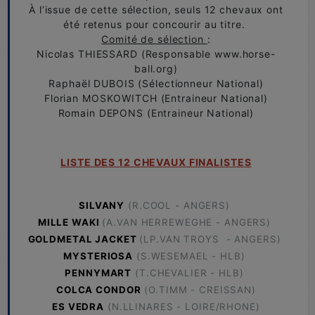
À l’issue de cette sélection, seuls 12 chevaux ont
été retenus pour concourir au titre.
Comité de sélection
:
Nicolas THIESSARD (Responsable www.horse-
ball.org)
Raphaël DUBOIS (Sélectionneur National)
Florian MOSKOWITCH (Entraineur National)
Romain DEPONS (Entraineur National)
LISTE DES 12 CHEVAUX FINALISTES
SILVANY
(R.COOL - ANGERS)
MILLE WAKI
(A.VAN HERREWEGHE - ANGERS)
GOLDMETAL JACKET
(LP.VAN TROYS - ANGERS)
MYSTERIOSA
(S.WESEMAEL - HLB)
PENNYMART
(T.CHEVALIER - HLB)
COLCA CONDOR
(O.TIMM - CREISSAN)
ES VEDRA
(N.LLINARES - LOIRE/RHONE)