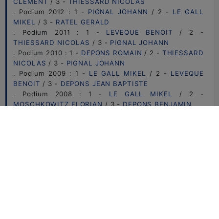
CLEMENT
/ 3 -
THIESSARD NICOLAS
. Podium 2012 : 1 -
PIGNAL JOHANN
/ 2 -
LE GALL
MIKEL
/ 3 -
RATEL GERALD
. Podium 2011 : 1 -
LEVEQUE BENOIT
/ 2 -
THIESSARD NICOLAS
/ 3 -
PIGNAL JOHANN
. Podium 2010 : 1 -
DEPONS ROMAIN
/ 2 -
THIESSARD
NICOLAS
/ 3 -
PIGNAL JOHANN
. Podium 2009 : 1 -
LE GALL MIKEL
/ 2 -
LEVEQUE
BENOIT
/ 3 -
DEPONS JEAN BAPTISTE
. Podium 2008 : 1 -
LE GALL MIKEL
/ 2 -
MOSCHKOWITZ FLORIAN
/ 3 -
DEPONS BENJAMIN
. Podium 2007 : 1 -
LE GALL MIKEL
/ 2 -
MOSCHKOWITZ FLORIAN
/ 3 -
LEVEQUE BENOIT
. Podium 2006 : 1 -
DEPONS ROMAIN
/ 2 -
MOTARD
LAURENT
/ 3 -
LE GALL MIKEL
BARÊME