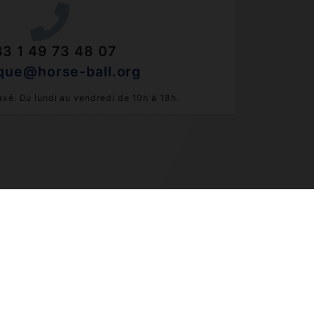
3 1 49 73 48 07
que@horse-ball.org
xé. Du lundi au vendredi de 10h à 18h.