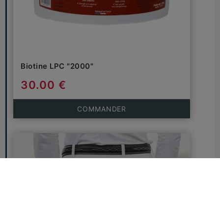
Biotine LPC "2000"
30.00 €
COMMANDER