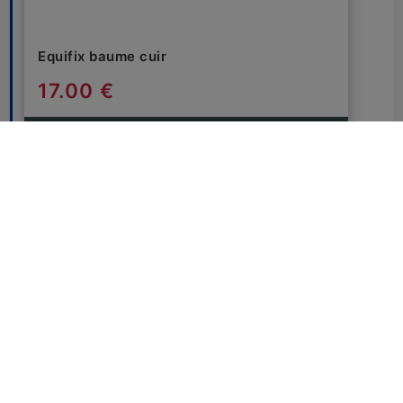
Equifix baume cuir
17.00 €
COMMANDER