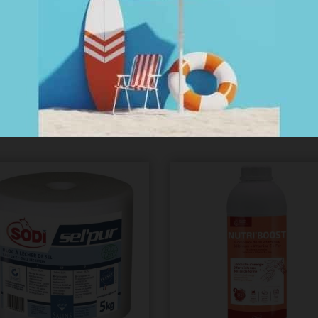
 Ball : Boutique du cheval, équitation et des sports éq
 SOINS DU CHEVAL ~ COMPLÉMENTS AL