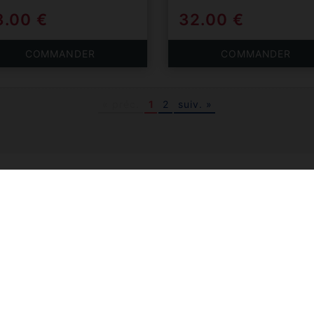
3.00 €
32.00 €
COMMANDER
COMMANDER
« préc.
1
2
suiv. »
 une livraison en France, pour toute commande à partir de 
Besoin d'aide