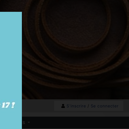
S'inscrire
/
Se connecter
 HB - BOXES