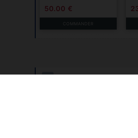
50.00 €
2
COMMANDER
Frais de port
OFFERTS
pour
Retour et échange