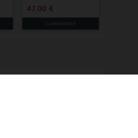
47.00 €
COMMANDER
80€.
 ?