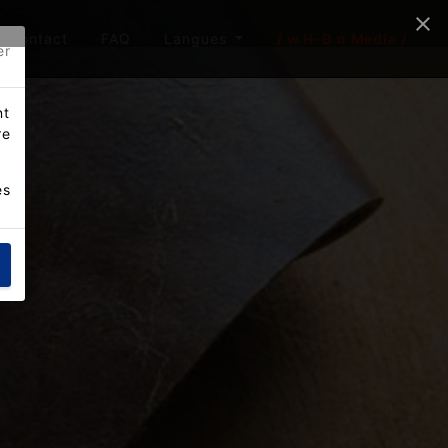
Contact
FAQ
Langues
/ w.H-B.o Media /
er
nt
re
es