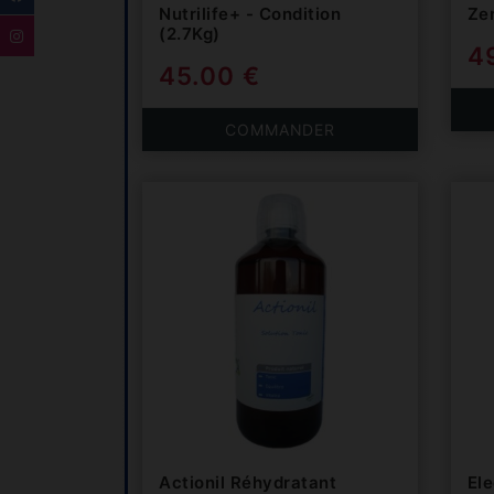
Nutrilife+ - Condition
Ze
(2.7Kg)
4
45.00 €
COMMANDER
Actionil Réhydratant
El