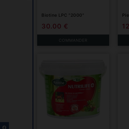
Biotine LPC "2000"
Pie
30.00 €
1
COMMANDER