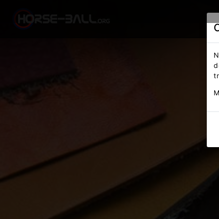
N
d
t
M