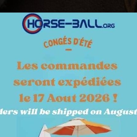
SOINS & ECURIE
TERRAIN
KITS & PACKS
JARDY