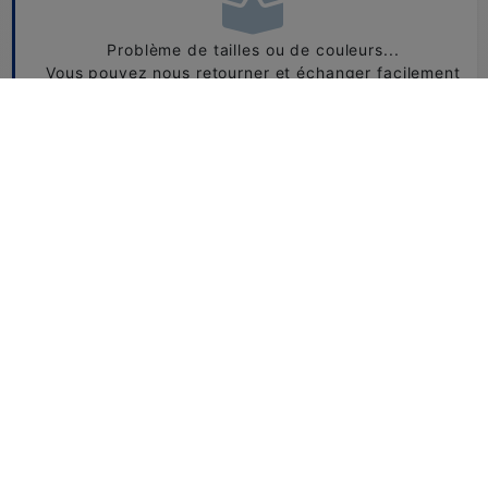
Problème de tailles ou de couleurs...
Vous pouvez nous retourner et échanger facilement
vos produits.
CONSULTEZ NOTRE FAQ
Besoin d'aide ?
+33 1 49 73 48 07
boutique@horse-ball.org
Numéro non surtaxé. Du lundi au vendredi de 10h à 18h.