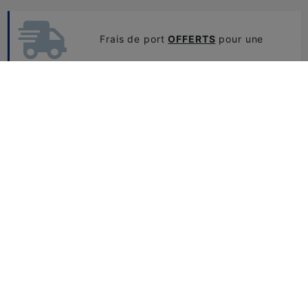
Frais de port
OFFERTS
pour une
livraison en France, pour toute commande à partir de
80€.
Retour et échange
Problème de tailles ou de couleurs...
Vous pouvez nous retourner et échanger facilement
vos produits.
CONSULTEZ NOTRE FAQ