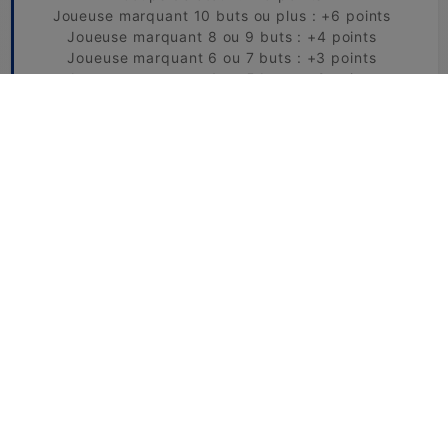
Joueuse marquant 10 buts ou plus : +6 points
Joueuse marquant 8 ou 9 buts : +4 points
Joueuse marquant 6 ou 7 buts : +3 points
Joueuse marquant 4 ou 5 buts : +2 points
Joueuse marquant 2 ou 3 buts : +1 point
Joueuse marquant 1 but : +0.5 point
Meilleur attaque de la 1ère journée : +1 point /
joueur présents
Meilleur attaque de la 2ème journée : +1 point /
joueur présents
Meilleur défense de la 1ère journée : +1 point /
joueur présents
Meilleur défense de la 2ème journée : +1 point /
joueur présents
Carton jaune : -1 point
Carton rouge : -3 points