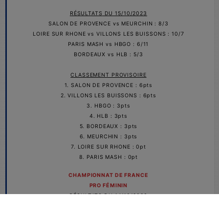
RÉSULTATS
DU 15/10/2023
SALON DE PROVENCE vs MEURCHIN : 8/3
LOIRE SUR RHONE vs VILLONS LES BUISSONS : 10/7
PARIS MASH vs HBGO : 6/11
BORDEAUX vs HLB : 5/3
CLASSEMENT PROVISOIRE
1. SALON DE PROVENCE : 6pts
2. VILLONS LES BUISSONS : 6pts
3. HBGO : 3pts
4. HLB : 3pts
5. BORDEAUX : 3pts
6. MEURCHIN : 3pts
7. LOIRE SUR RHONE : 0pt
8. PARIS MASH : 0pt
CHAMPIONNAT DE FRANCE
PRO FÉMININ
RÉSULTATS DU 14/10/2023
CREISSAN vs PPE NANCY : 7/5
NANCY GRAND EST vs MASH : 2/8