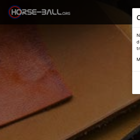
N
d
t
M