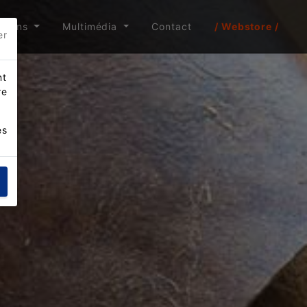
itions
Multimédia
Contact
/ Webstore /
er
nt
re
es