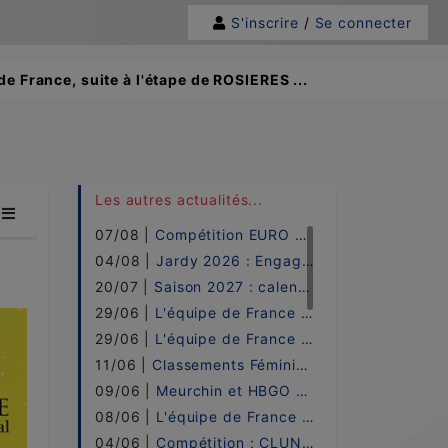
S'inscrire
/
Se connecter
France, suite à l'étape de ROSIERES ...
Les autres actualités...
07/08 |
Compétition EURO 2026 !
04/08 |
Jardy 2026 : Engagements !
20/07 |
Saison 2027 : calendrier !
29/06 |
L'équipe de France PRO ELITE - 2026 !
29/06 |
L'équipe de France UNDER 21 - 2026 !
11/06 |
Classements Féminin w.H-B.o / 2026 !
09/06 |
Meurchin et HBGO sacrées à Cluny !
08/06 |
L'équipe de France LADIES - 2026 !
04/06 |
Compétition : CLUNY ! - LE DIRECT