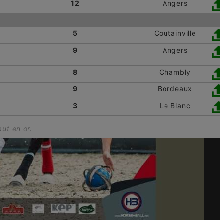
12
Angers
5
Coutainville
9
Angers
8
Chambly
9
Bordeaux
3
Le Blanc
ut en or.