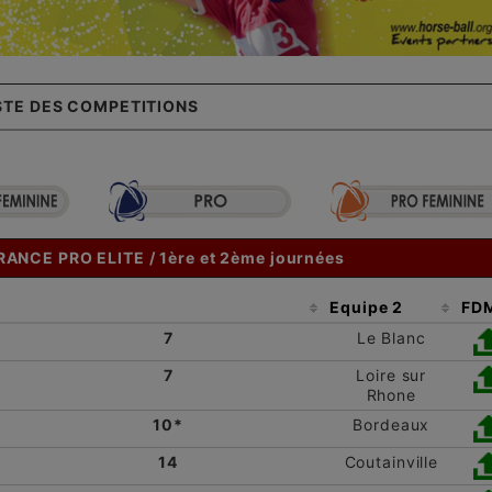
STE DES COMPETITIONS
NCE PRO ELITE / 1ère et 2ème journées
Equipe 2
FD
7
Le Blanc
7
Loire sur
Rhone
10*
Bordeaux
14
Coutainville