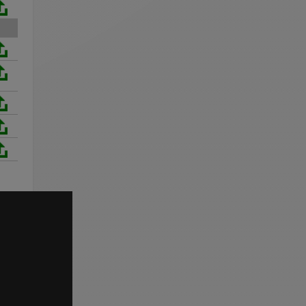
04/02 |
Compétition : ROSIERES !
25/01 |
Organisation des Coupes de France 2026
21/01 |
3ème étape à Chazey !
16/01 |
Compétition : CHAZEY !
16/12 |
AE/AEF : Les équipes en compétition !
10/12 |
2ème étape à Deauville !
05/12 |
Compétition : DEAUVILLE !
24/11 |
Formation fédérale des Arbitres !
20/11 |
Les OPEN RÉGIONAUX 2026 !
18/11 |
1ère étape à Mâcon !
14/11 |
Compétition : MÂCON !
12/11 |
U21 & U16 : Stage de détection !
08/10 |
Sélection Tournoi des 4 Nations
06/10 |
3 médailles pour les clubs francais
01/10 |
Compétition : CHAMPIONS LEAGUE 2025 !
28/07 |
Compétition : EURO 2025 !
23/07 |
Le Mans, capitale du horseball européen