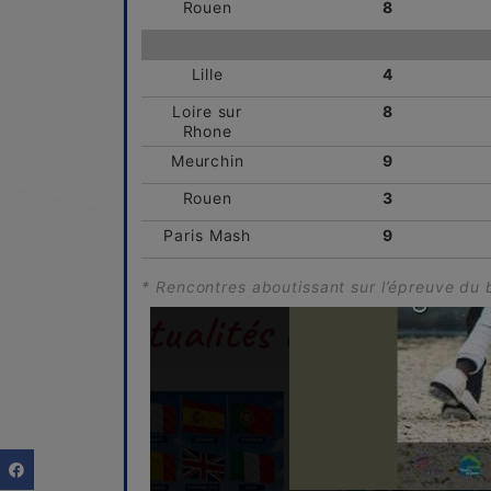
Rouen
8
Lille
4
Loire sur
8
Rhone
Meurchin
9
Rouen
3
Paris Mash
9
* Rencontres aboutissant sur l’épreuve du b