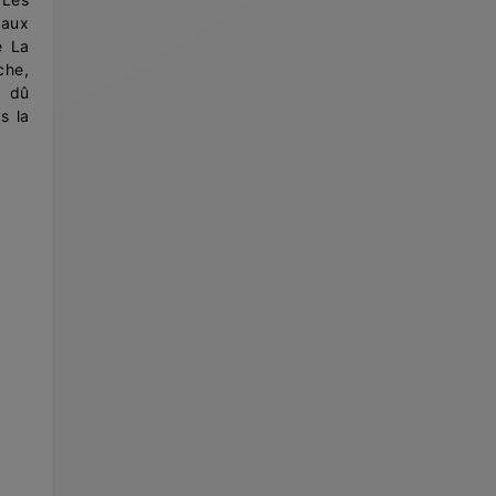
25/01 |
Organisation des Coupes de France 2026
eaux
21/01 |
3ème étape à Chazey !
e La
che,
16/01 |
Compétition : CHAZEY !
s dû
16/12 |
AE/AEF : Les équipes en compétition !
s la
10/12 |
2ème étape à Deauville !
05/12 |
Compétition : DEAUVILLE !
24/11 |
Formation fédérale des Arbitres !
20/11 |
Les OPEN RÉGIONAUX 2026 !
18/11 |
1ère étape à Mâcon !
14/11 |
Compétition : MÂCON !
12/11 |
U21 & U16 : Stage de détection !
08/10 |
Sélection Tournoi des 4 Nations
06/10 |
3 médailles pour les clubs francais
01/10 |
Compétition : CHAMPIONS LEAGUE 2025 !
28/07 |
Compétition : EURO 2025 !
23/07 |
Le Mans, capitale du horseball européen
22/07 |
PRO 2026 : Compositions des circuits !