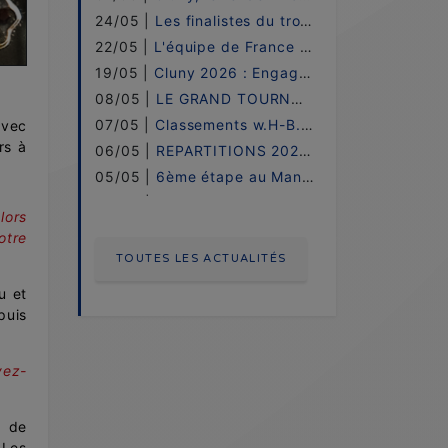
24/05 |
Les finalistes du trophée JP.DEPONS !
22/05 |
L'équipe de France UNDER 16 - 2026 !
19/05 |
Cluny 2026 : Engagements !
08/05 |
LE GRAND TOURNOI 2026
07/05 |
Classements w.H-B.o / 2026 - Etape 06 !
avec
rs à
06/05 |
REPARTITIONS 2026 - GRAND TOURNOI (FR)
05/05 |
6ème étape au Mans !
30/04 |
Compétition LE MANS !
lors
28/04 |
ENGAGEMENTS 2026 - GRAND TOURNOI (FR)
otre
14/04 |
Classements w.H-B.o / 2026 - Etape 05 !
TOUTES LES ACTUALITÉS
07/04 |
5ème étape à Meurchin et Vendres !
u et
04/04 |
Compétition MEURCHIN / VENDRES !
puis
12/03 |
Classements w.H-B.o / 2026 - Etape 04 !
10/03 |
4ème étape à Rosières !
vez-
10/02 |
Les finalistes des Coupes de France
08/02 |
Compétition : LAMOTTE !
é de
04/02 |
Compétition : ROSIERES !
 Les