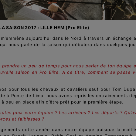
A SAISON 2017 : LILLE HEM (Pro Elite)
e m’emmène aujourd’hui dans le Nord à travers un échange 
qui nous parle de la saison qui débutera dans quelques jou
e prendre un peu de temps pour nous parler de ton équipe a
ouvelle saison en Pro Elite. A ce titre, comment se passe v
pos pour tous les chevaux et cavaliers sauf pour Tom Dupa
de à Ponte de Lima, nous avons repris les entrainements de
u à peu en place afin d’être prêt pour la première étape.
eautés pour votre équipe ? Les arrivées ? Les départs ? Qu’a
rces et faiblesses ?
ements cette année dans notre équipe puisque la moiti
rts de Benoit Laversin, Robin Cool et Antoine Tomaszczyk.