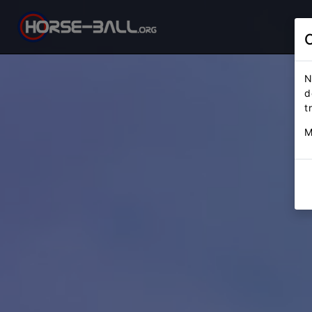
N
d
t
M