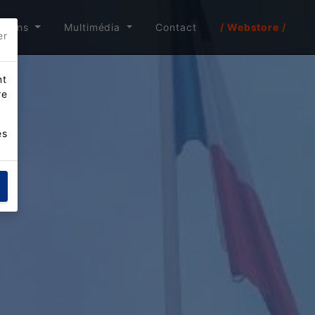
itions
Multimédia
Contact
/ Webstore /
er
nt
re
es