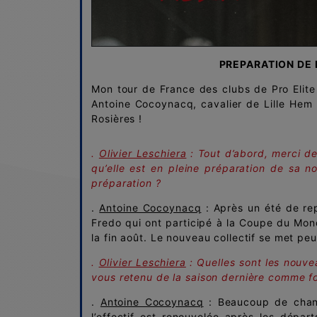
PREPARATION DE L
Mon tour de France des clubs de Pro Elit
Antoine Cocoynacq, cavalier de Lille Hem 
Rosières !
.
Olivier Leschiera
: Tout d’abord, merci d
qu’elle est en pleine préparation de sa n
préparation ?
.
Antoine Cocoynacq
: Après un été de re
Fredo qui ont participé à la Coupe du Mon
la fin août. Le nouveau collectif se met pe
.
Olivier Leschiera
: Quelles sont les nouv
vous retenu de la saison dernière comme fo
.
Antoine Cocoynacq
: Beaucoup de chang
l’effectif est renouvelée après les dépa