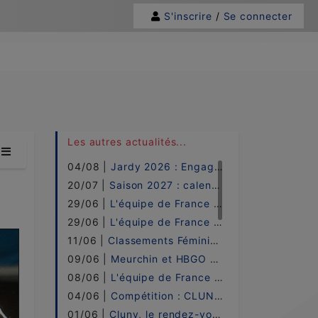
S'inscrire
/
Se connecter
 à l'étape de ...
Les autres actualités...
04/08 |
Jardy 2026 : Engagements !
20/07 |
Saison 2027 : calendrier !
29/06 |
L'équipe de France PRO ELITE - 2026 !
29/06 |
L'équipe de France UNDER 21 - 2026 !
11/06 |
Classements Féminin w.H-B.o / 2026 !
09/06 |
Meurchin et HBGO sacrées à Cluny !
08/06 |
L'équipe de France LADIES - 2026 !
04/06 |
Compétition : CLUNY ! - LE DIRECT
01/06 |
Cluny, le rendez-vous incontournable !