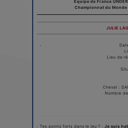
Equipe de France UNDER
Championnat du Monde - 
JULIE LA
Dat
L
Lieu de r
Sit
Cheval : S
Nombre de 
. Tes points forts dans le jeu ? :
Je suis ha