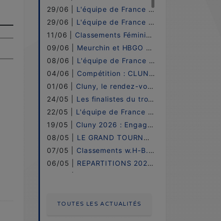
29/06 |
L'équipe de France PRO ELITE - 2026 !
29/06 |
L'équipe de France UNDER 21 - 2026 !
11/06 |
Classements Féminin w.H-B.o / 2026 !
09/06 |
Meurchin et HBGO sacrées à Cluny !
08/06 |
L'équipe de France LADIES - 2026 !
04/06 |
Compétition : CLUNY ! - LE DIRECT
01/06 |
Cluny, le rendez-vous incontournable !
24/05 |
Les finalistes du trophée JP.DEPONS !
22/05 |
L'équipe de France UNDER 16 - 2026 !
19/05 |
Cluny 2026 : Engagements !
08/05 |
LE GRAND TOURNOI 2026
07/05 |
Classements w.H-B.o / 2026 - Etape 06 !
06/05 |
REPARTITIONS 2026 - GRAND TOURNOI (FR)
05/05 |
6ème étape au Mans !
30/04 |
Compétition LE MANS !
28/04 |
ENGAGEMENTS 2026 - GRAND TOURNOI (FR)
TOUTES LES ACTUALITÉS
14/04 |
Classements w.H-B.o / 2026 - Etape 05 !