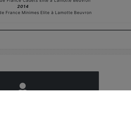
de France Cadets Elite à Lamotte Beuvron
2014
e France Minimes Elite à Lamotte Beuvron
IRE
/
SE CONNECTER
e inscrit et connecté pour poster un
commentaire !