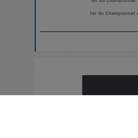
1er du Championnat 
1er du Championnat d
S'INSCR
Vous devez êtr