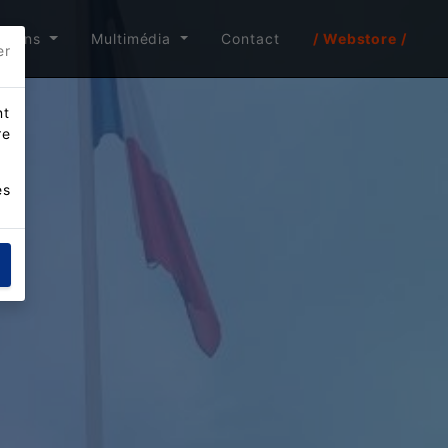
itions
Multimédia
Contact
/ Webstore /
er
nt
re
es