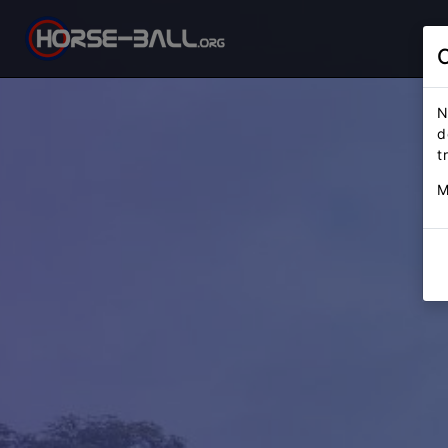
N
d
t
M