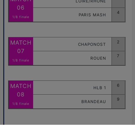
LOIRE/RHONE
06
4
PARIS MASH
1/8 finale
MATCH
2
CHAPONOST
07
7
ROUEN
1/8 finale
MATCH
6
HLB 1
08
9
BRANDEAU
1/8 finale
DIMANCHE 02 FÉVRIER