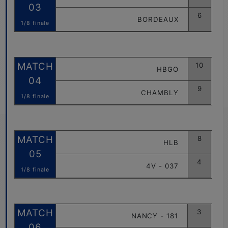
03
6
BORDEAUX
1/8 finale
MATCH
10
HBGO
04
9
CHAMBLY
1/8 finale
MATCH
8
HLB
05
4
4V - 037
1/8 finale
MATCH
3
NANCY - 181
06