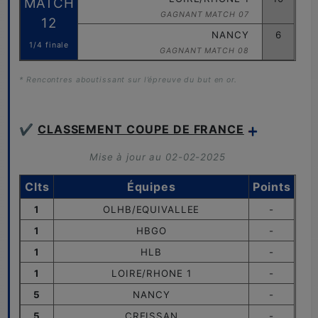
MATCH
GAGNANT MATCH 07
12
NANCY
6
1/4 finale
GAGNANT MATCH 08
* Rencontres aboutissant sur l’épreuve du but en or.
✔️
CLASSEMENT COUPE DE FRANCE
Mise à jour au
02
-02-2025
Clts
Équipes
Points
1
OLHB/EQUIVALLEE
-
1
HBGO
-
1
HLB
-
1
LOIRE/RHONE 1
-
5
NANCY
-
5
CREISSAN
-