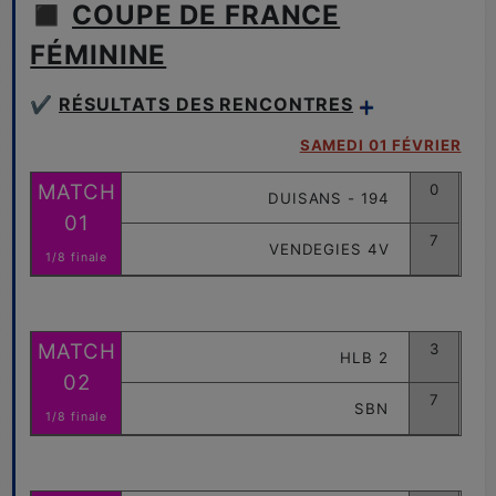
◼️
COUPE DE FRANCE
FÉMININE
✔️
RÉSULTATS DES RENCONTRES
SAMEDI 01 FÉVRIER
MATCH
0
DUISANS - 194
01
7
VENDEGIES 4V
1/8 finale
MATCH
3
HLB 2
02
7
SBN
1/8 finale