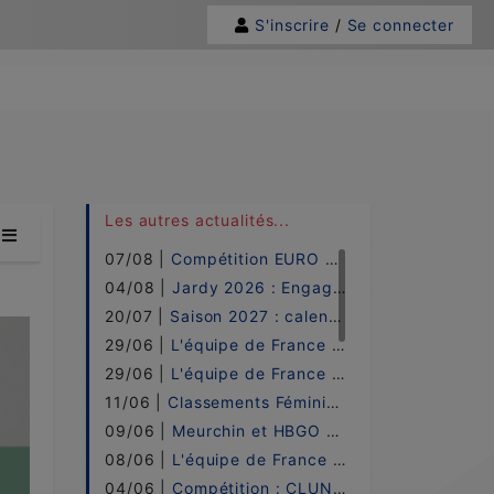
S'inscrire
/
Se connecter
 à l'étape de ...
Les autres actualités...
07/08 |
Compétition EURO 2026 !
04/08 |
Jardy 2026 : Engagements !
20/07 |
Saison 2027 : calendrier !
29/06 |
L'équipe de France PRO ELITE - 2026 !
29/06 |
L'équipe de France UNDER 21 - 2026 !
11/06 |
Classements Féminin w.H-B.o / 2026 !
09/06 |
Meurchin et HBGO sacrées à Cluny !
08/06 |
L'équipe de France LADIES - 2026 !
04/06 |
Compétition : CLUNY ! - LE DIRECT