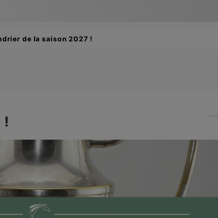
ements des buteuses des Championnats de France 2026 suite
 !