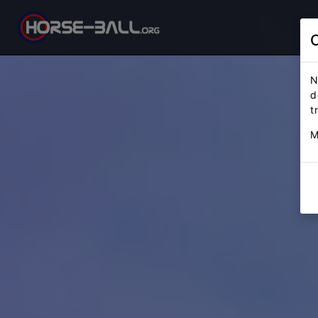
N
d
t
M