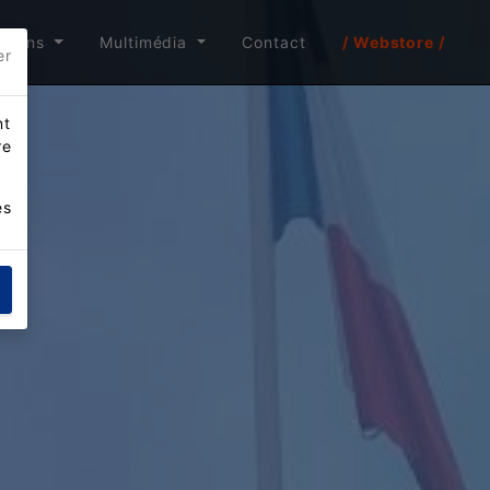
itions
Multimédia
Contact
/ Webstore /
er
nt
re
es