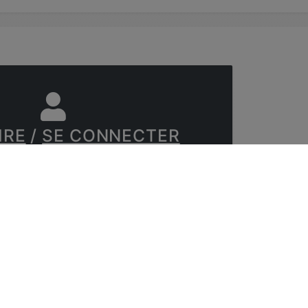
IRE
/
SE CONNECTER
e inscrit et connecté pour poster un
commentaire !