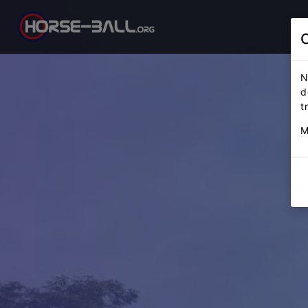
N
d
t
M