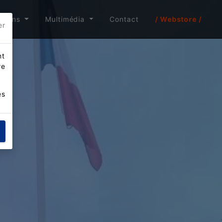
itions
Multimédia
Contact
/ Webstore /
er
nt
re
es