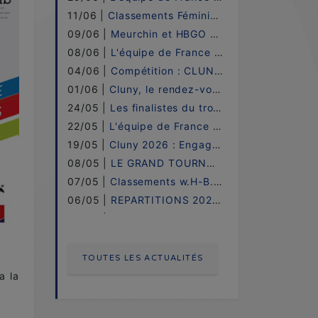
11/06 |
Classements Féminin w.H-B.o / 2026 !
09/06 |
Meurchin et HBGO sacrées à Cluny !
08/06 |
L'équipe de France LADIES - 2026 !
04/06 |
Compétition : CLUNY ! - LE DIRECT
01/06 |
Cluny, le rendez-vous incontournable !
24/05 |
Les finalistes du trophée JP.DEPONS !
22/05 |
L'équipe de France UNDER 16 - 2026 !
19/05 |
Cluny 2026 : Engagements !
08/05 |
LE GRAND TOURNOI 2026
07/05 |
Classements w.H-B.o / 2026 - Etape 06 !
06/05 |
REPARTITIONS 2026 - GRAND TOURNOI (FR)
05/05 |
6ème étape au Mans !
30/04 |
Compétition LE MANS !
28/04 |
ENGAGEMENTS 2026 - GRAND TOURNOI (FR)
TOUTES LES ACTUALITÉS
14/04 |
Classements w.H-B.o / 2026 - Etape 05 !
a la
07/04 |
5ème étape à Meurchin et Vendres !
04/04 |
Compétition MEURCHIN / VENDRES !