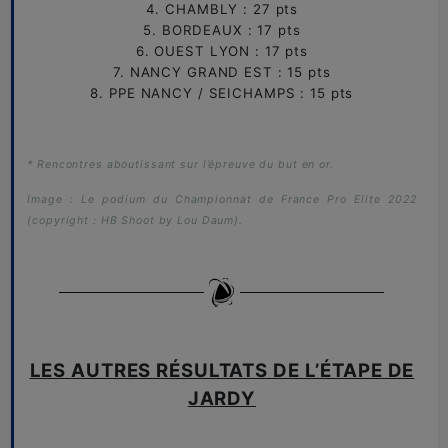
4. CHAMBLY : 27 pts
5. BORDEAUX : 17 pts
6. OUEST LYON : 17 pts
7. NANCY GRAND EST : 15 pts
8. PPE NANCY / SEICHAMPS : 15 pts
* Rencontres aboutissant sur l’épreuve du but en or.
Image : Le podium du Championnat de France Pro Elite 2022
(copyright : HB Shoot by Lou Daum).
LES AUTRES RÉSULTATS DE L’ÉTAPE DE
JARDY