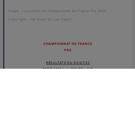
Image : Le podium du Championnat de France Pro 2022
(copyright : HB Shoot by Lou Daum).
CHAMPIONNAT DE FRANCE
PRO
RÉSULTATS DU 02/07/22
PARIS MASH vs ROUEN : 9/8
CHAMBLY vs LOIRE/RHONE : 1/11
CREISSAN vs MEURCHIN : 6/8
HLB vs LE BLANC 7/5
RÉSULTATS DU 03/07/22
PARIS MASH vs MEURCHIN : 5/6*
LE BLANC vs CHAMBLY : 8/10
CREISSAN vs HLB : 11/7
LOIRE/RHONE vs ROUEN : 7/4