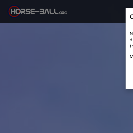
N
d
t
M