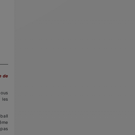
04/02 |
Compétition : ROSIERES !
25/01 |
Organisation des Coupes de France 2026
21/01 |
3ème étape à Chazey !
16/01 |
Compétition : CHAZEY !
16/12 |
AE/AEF : Les équipes en compétition !
10/12 |
2ème étape à Deauville !
05/12 |
Compétition : DEAUVILLE !
24/11 |
Formation fédérale des Arbitres !
20/11 |
Les OPEN RÉGIONAUX 2026 !
18/11 |
1ère étape à Mâcon !
e de
14/11 |
Compétition : MÂCON !
12/11 |
U21 & U16 : Stage de détection !
nous
08/10 |
Sélection Tournoi des 4 Nations
 les
06/10 |
3 médailles pour les clubs francais
01/10 |
Compétition : CHAMPIONS LEAGUE 2025 !
ball
28/07 |
Compétition : EURO 2025 !
même
 pas
23/07 |
Le Mans, capitale du horseball européen