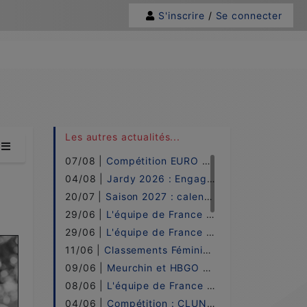
S'inscrire
/
Se connecter
 à l'étape de ...
Les autres actualités...
07/08 |
Compétition EURO 2026 !
04/08 |
Jardy 2026 : Engagements !
20/07 |
Saison 2027 : calendrier !
29/06 |
L'équipe de France PRO ELITE - 2026 !
29/06 |
L'équipe de France UNDER 21 - 2026 !
11/06 |
Classements Féminin w.H-B.o / 2026 !
09/06 |
Meurchin et HBGO sacrées à Cluny !
08/06 |
L'équipe de France LADIES - 2026 !
04/06 |
Compétition : CLUNY ! - LE DIRECT