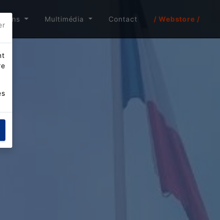
itions
Multimédia
Contact
/ Webstore /
er
nt
re
es