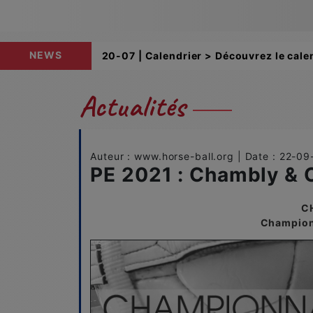
NEWS
12-06 | Buteuses > Retrouvez les class
Actualités
Auteur : www.horse-ball.org | Date : 22-0
PE 2021 : Chambly & O
C
Champion