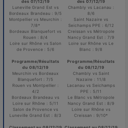
des 07/12/19
des 07/12/19
Luneville Grand Est vs
Chambly vs Lacanau :
Bordeaux Brandeau : 9/5
8/6
Montpellier vs Meurchin :
Saint Nazaire vs
7/8*
Seichamps PPE : 6/12
Bordeaux Blanquefort vs
Creissan vs Métropole
Rouen : 8/4
Nancy Grand Est : 7/9
Loire sur Rhône vs Salon
Loire sur Rhône vs Le
de Provence : 5/6
Blanc : 9/8
Programme/Résultats
Programme/Résultats
du 08/12/19
du 08/12/19
Meurchin vs Bordeaux
Chambly vs Saint
Blanquefort : 7/5
Nazaire : 11/8
Rouen vs Montpellier :
Lacanau vs Seichamps
4/2
PPE : 5/11
Bordeaux Brandeau vs
Le Blanc vs Métropole
Loire sur Rhône : 5/11
Nancy Grand Est : 8/9
Salon de Provence vs
Loire sur Rhône vs
Luneville Grand Est : 8/3
Creissan : 9/10*
Classement au 08/12/19
Classement au 08/12/19