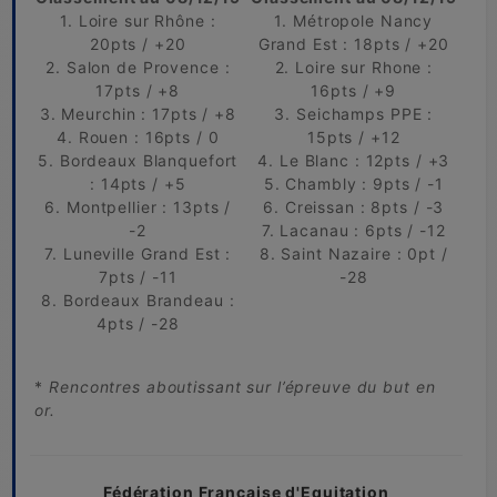
1. Loire sur Rhône :
1. Métropole Nancy
20pts / +20
Grand Est : 18pts / +20
2. Salon de Provence :
2. Loire sur Rhone :
17pts / +8
16pts / +9
3. Meurchin : 17pts / +8
3. Seichamps PPE :
4. Rouen : 16pts / 0
15pts / +12
5. Bordeaux Blanquefort
4. Le Blanc : 12pts / +3
: 14pts / +5
5. Chambly : 9pts / -1
6. Montpellier : 13pts /
6. Creissan : 8pts / -3
-2
7. Lacanau : 6pts / -12
7. Luneville Grand Est :
8. Saint Nazaire : 0pt /
7pts / -11
-28
8. Bordeaux Brandeau :
4pts / -28
*
Rencontres aboutissant sur l’épreuve du but en
or.
Fédération Française d'Equitation