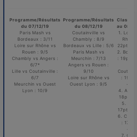
Programme/Résultats
Programme/Résultats
Classem
du 07/12/19
du 08/12/19
au
08/12
Paris Mash vs
Coutainville vs
1. Loire 
Bordeaux : 3/11
Chambly : 8/9
Rhône 
Loire sur Rhône vs
Bordeaux vs Lille : 5/6
22pts / 
Rouen : 9/5
Paris Mash vs
2. Borde
Chambly vs Angers :
Meurchin : 7/13
: 19pts 
6/7*
Angers vs Rouen :
3.
Lille vs Coutainville :
9/10
Coutainv
6/7
Loire sur Rhône vs
: 19pts
Meurchin vs Ouest
Ouest Lyon : 9/5
+19
Lyon : 10/9
4. Anger
18pts /
5. Lille
17pts / 
6. Cham
: 17pts
+12
7. Oue