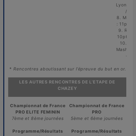
Lyon : 1
/ +1
8. Meurc
: 11pts /
9. Roue
10pts / 
10. Par
Mash : 0
-57
*
Rencontres aboutissant sur l’épreuve du but en or.
LES AUTRES RENCONTRES DE L’ETAPE DE
CHAZEY
Championnat de France
Championnat de France
PRO ELITE FEMININ
PRO
7ème et 8ème journées
5ème et 6ème journées
Programme/Résultats
Programme/Résultats