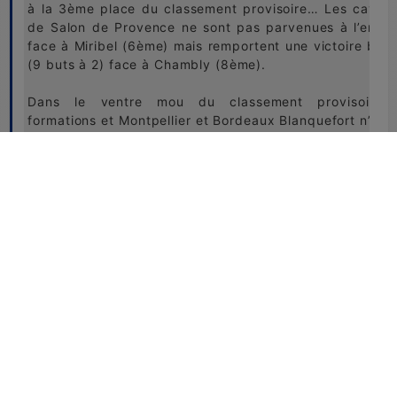
à la 3ème place du classement provisoire… Les cavali
de Salon de Provence ne sont pas parvenues à l’empo
face à Miribel (6ème) mais remportent une victoire boni
(9 buts à 2) face à Chambly (8ème).
Dans le ventre mou du classement provisoire, 
formations et Montpellier et Bordeaux Blanquefort n’ont
réussi à convaincre à Deauville. Les joueuses
Montpellier viennent largement à bout de l’équipe de R
/ Roumois (7ème) avant de s’incliner par 12 buts à 9 
aux championnes de France en titre de Meurchin. Pour
cavalières de Bordeaux Blanquefort, l’étape de Deauv
n’a pas été concluante avec 2 défaites : l’une fa
Meurchin et l’autre face à Rouen / Roumois.
En bas du classement provisoire, Miribel (6ème), Rou
Roumois (7ème) et Chambly (8ème) entament la lutte 
le maintien. Un avantage de 2 points est pour le momen
côté des cavalières de Miribel, tandis que l’équip
Rouen / Roumois et celle de Chambly sont aux coud
coudes avec seulement 3 buts d’écart.