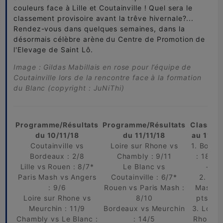
couleurs face à Lille et Coutainville ! Quel sera le
classement provisoire avant la trêve hivernale?...
Rendez-vous dans quelques semaines, dans la
désormais célèbre arène du Centre de Promotion de
l'Elevage de Saint Lô.
Image :
Gildas Mabillais en rose pour l’équipe de
Coutainville lors de la rencontre face à la formation
du Blanc (copyright : JuNiThi)
Programme/Résultats
Programme/Résultats
Classem
du 10/11/18
du 11/11/18
au 11/11
Coutainville vs
Loire sur Rhone vs
1. Borde
Bordeaux : 2/8
Chambly : 9/11
: 18 pts
Lille vs Rouen : 8/7*
Le Blanc vs
+25
Paris Mash vs Angers
Coutainville : 6/7*
2. Pari
: 9/6
Rouen vs Paris Mash :
Mash : 
Loire sur Rhone vs
8/10
pts / +
Meurchin : 11/9
Bordeaux vs Meurchin
3. Loire
Chambly vs Le Blanc :
: 14/5
Rhone :