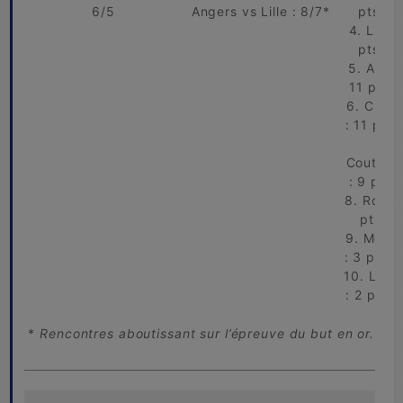
6/5
Angers vs Lille : 8/7*
pts / 
4. Lille 
pts / 
5. Anger
11 pts /
6. Cham
: 11 pts 
7.
Coutainv
: 9 pts /
8. Rouen
pts / -
9. Meurc
: 3 pts /
10. Le B
: 2 pts /
*
Rencontres aboutissant sur l’épreuve du but en or.