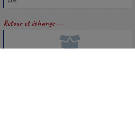
80€.
Retour et échange
Problème de tailles ou de couleurs...
Vous pouvez nous retourner et échanger facilement
vos produits.
CONSULTEZ NOTRE FAQ
Besoin d'aide ?