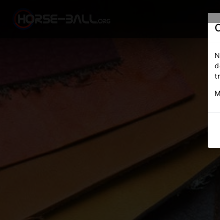
N
d
t
M