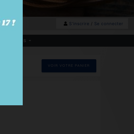
S'inscrire
/
Se connecter
 HB - BOXES
VOIR VOTRE PANIER
s