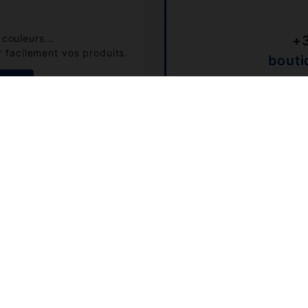
couleurs...
+3
 facilement vos produits.
bouti
 FAQ
Numéro non surta
Conditions Générales de Vente