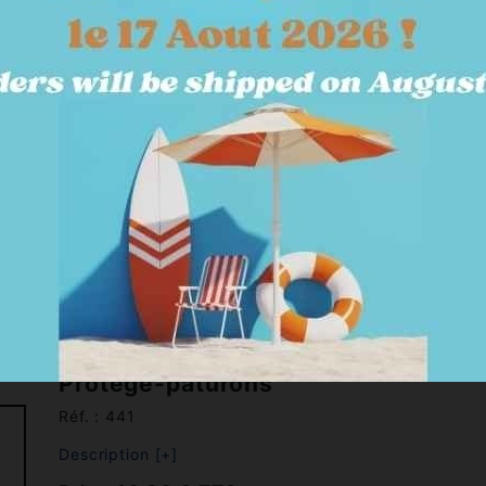
SOINS & ECURIE
TERRAIN
KITS & PACKS
JARDY
VAIL ~ Protège-boulets et paturon
Protège-paturons
Réf. : 441
Description [+]