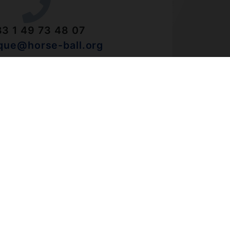
3 1 49 73 48 07
que@horse-ball.org
xé. Du lundi au vendredi de 10h à 18h.