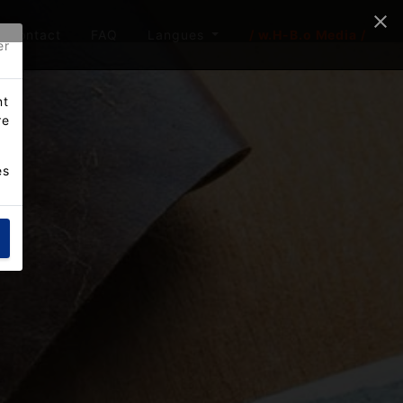
Contact
FAQ
Langues
/ w.H-B.o Media /
er
nt
re
es