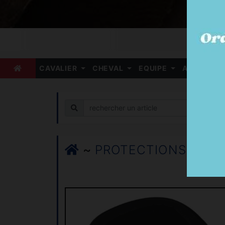
CAVALIER
CHEVAL
EQUIPE
ARBITRE
Recherche
~
PROTECTIONS DE TRA