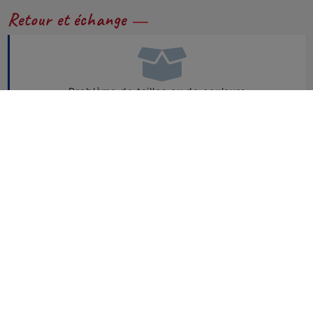
Retour et échange
Problème de tailles ou de couleurs...
Vous pouvez nous retourner et échanger facilement
vos produits.
CONSULTEZ NOTRE FAQ
Besoin d'aide ?
+33 1 49 73 48 07
boutique@horse-ball.org