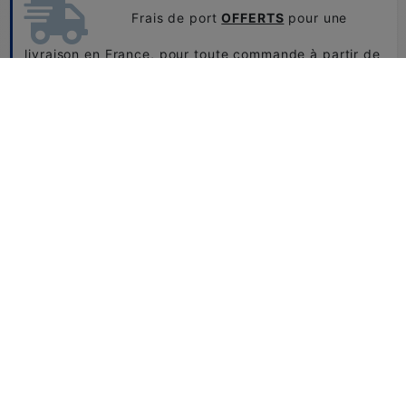
Frais de port
OFFERTS
pour une
livraison en France, pour toute commande à partir de
80€.
Retour et échange
Problème de tailles ou de couleurs...
Vous pouvez nous retourner et échanger facilement
vos produits.
CONSULTEZ NOTRE FAQ
Besoin d'aide ?