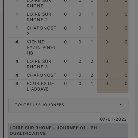
1
LOIRE SUR
0
0
2
0
0
RHONE
1
LOIRE SUR
0
0
1
0
0
RHONE 2
1
CHAPONOST
0
0
1
0
0
2
4
VIENNE
0
0
1
0
0
EYZIN PINET
HB
4
LOIRE SUR
0
0
2
0
0
RHONE 3
4
CHAPONOST
0
0
2
0
0
4
ECURIES DE
0
0
1
0
0
L ABBAYE
TOUTES LES JOURNÉES
07-01-2023
LOIRE SUR RHONE - JOURNEE 01 - PH
QUALIFICATIVE