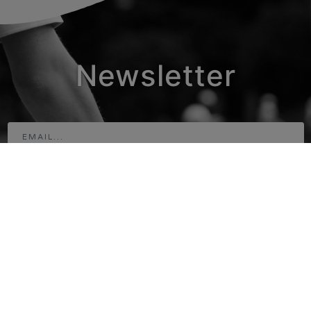
Newsletter
Adresse
www.horse-ball.org
9 avenue de Chastenaye