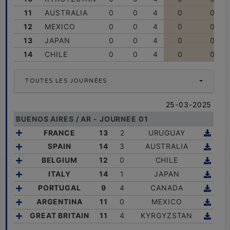
11
AUSTRALIA
0
0
4
0
0
12
MEXICO
0
0
4
0
0
13
JAPAN
0
0
4
0
0
14
CHILE
0
0
4
0
0
TOUTES LES JOURNÉES
25-03-2025
BUENOS AIRES / AR - JOURNEE 01
FRANCE
13
2
URUGUAY
SPAIN
14
3
AUSTRALIA
BELGIUM
12
0
CHILE
ITALY
14
1
JAPAN
PORTUGAL
9
4
CANADA
ARGENTINA
11
0
MEXICO
GREAT BRITAIN
11
4
KYRGYZSTAN