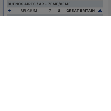
BUENOS AIRES / AR - 7EME/8EME
BELGIUM
7
8
GREAT BRITAIN
BUENOS AIRES / AR - 5EME/6EME
CANADA
5
9
ARGENTINA
30-03-2025
BUENOS AIRES / AR - 3EME/4EME
PORTUGAL
/
6
7
ITALY
/ Prol.
Prol.
BUENOS AIRES / AR - 1ERE/2EME
SPAIN
6
7
FRANCE
Les données disponibles sur www.horse-ball.org (résultats,
classements, buteurs, sanctions…) n'ont aucune valeur
officielle.