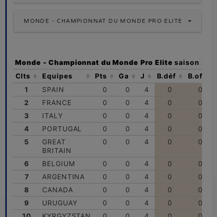
MONDE - CHAMPIONNAT DU MONDE PRO ELITE
Monde - Championnat du Monde Pro Elite
saison
202
Clts
Equipes
Pts
Ga
J
B.déf
B.off
1
SPAIN
0
0
4
0
0
2
FRANCE
0
0
4
0
0
3
ITALY
0
0
4
0
0
4
PORTUGAL
0
0
4
0
0
5
GREAT
0
0
4
0
0
BRITAIN
6
BELGIUM
0
0
4
0
0
7
ARGENTINA
0
0
4
0
0
8
CANADA
0
0
4
0
0
9
URUGUAY
0
0
4
0
0
10
KYRGYZSTAN
0
0
4
0
0