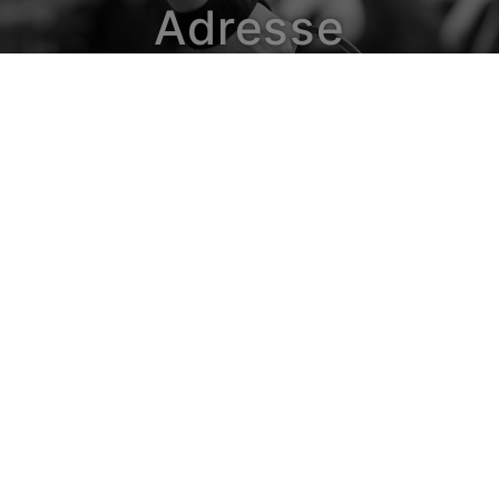
Adresse
www.horse-ball.org
9 avenue de Chastenaye
92290 Chatenay Malabry - France
Tél. : + 33 1 49 73 48 07
Email - Média
infos@horse-ball.org
Email - Webstore
boutique@horse-ball.org
 - 6 visiteurs en ligne - Tous droits réservés - Design Chris