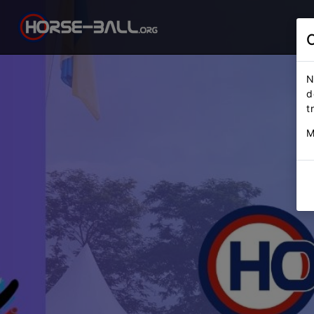
N
d
t
M