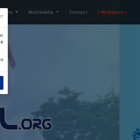
itions
Multimédia
Contact
/ Webstore /
er
nt
re
es