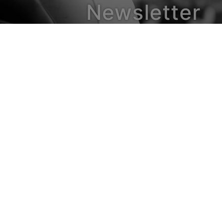
Newsletter
© 2026 - JuNiThi