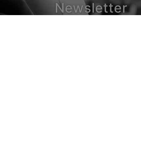
Newsletter
© 2026 - JuNiThi