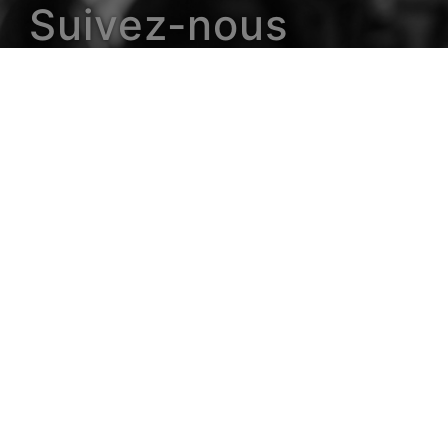
Suivez-nous
s -
CGU
-
Cookies