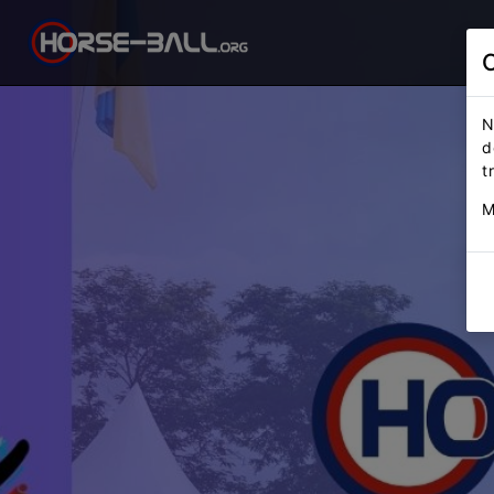
N
d
t
M