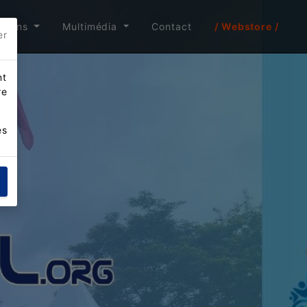
itions
Multimédia
Contact
/ Webstore /
er
nt
re
es