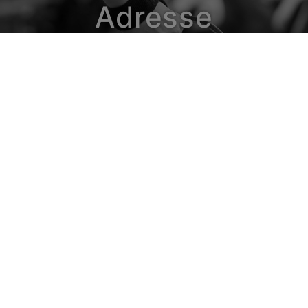
Adresse
www.horse-ball.org
9 avenue de Chastenaye
92290 Chatenay Malabry - France
Tél. : + 33 1 49 73 48 07
Email - Média
infos@horse-ball.org
Email - Webstore
boutique@horse-ball.org
 - 18 visiteurs en ligne - Tous droits réservés - Design Chri