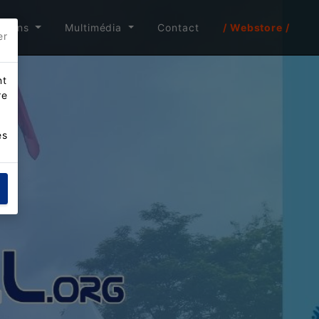
itions
Multimédia
Contact
/ Webstore /
er
nt
re
es