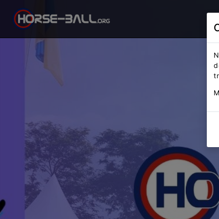
N
d
t
M