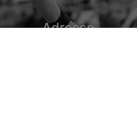
Adresse
www.horse-ball.org
9 avenue de Chastenaye
92290 Chatenay Malabry - France
Tél. : + 33 1 49 73 48 07
Email - Média
infos@horse-ball.org
Email - Webstore
boutique@horse-ball.org