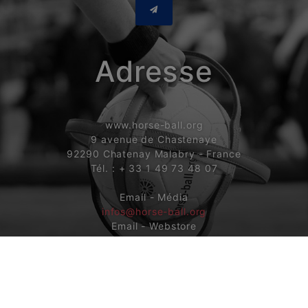
Adresse
www.horse-ball.org
9 avenue de Chastenaye
92290 Chatenay Malabry - France
Tél. : + 33 1 49 73 48 07
Email - Média
infos@horse-ball.org
Email - Webstore
boutique@horse-ball.org
Suivez-nous