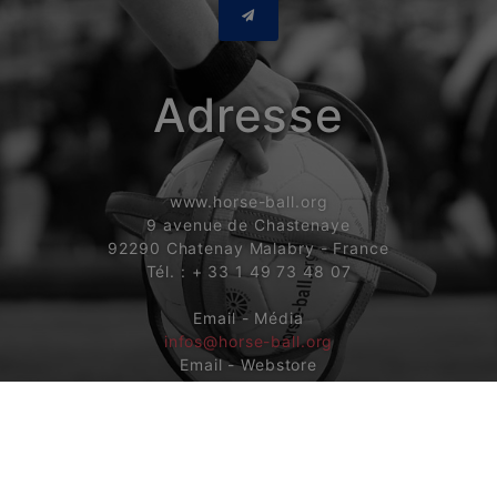
Adresse
www.horse-ball.org
9 avenue de Chastenaye
92290 Chatenay Malabry - France
Tél. : + 33 1 49 73 48 07
Email - Média
infos@horse-ball.org
Email - Webstore
boutique@horse-ball.org
Suivez-nous