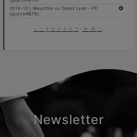
2019-12 | Meurchin vs Ouest Lyon - PE
(guycoHB78)
«
1
2
3
4
5
6
7
...
35
36
»
Newsletter