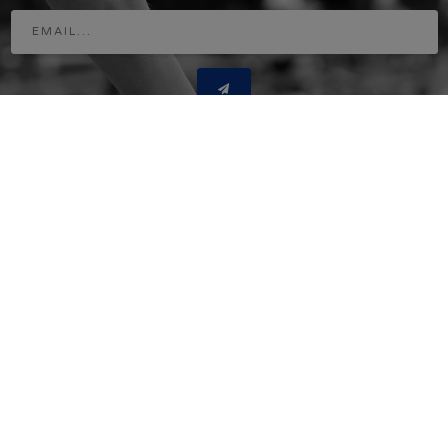
Adresse
www.horse-ball.org
9 avenue de Chastenaye
92290 Chatenay Malabry - France
Tél. : + 33 1 49 73 48 07
Email - Média
infos@horse-ball.org
Email - Webstore
boutique@horse-ball.org