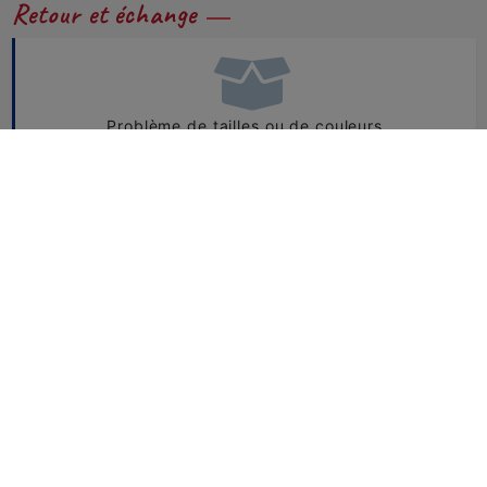
Retour et échange
Problème de tailles ou de couleurs...
Vous pouvez nous retourner et échanger facilement
vos produits.
CONSULTEZ NOTRE FAQ
Besoin d'aide ?
+33 1 49 73 48 07
boutique@horse-ball.org