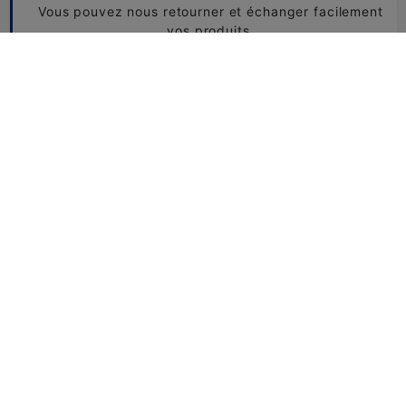
Vous pouvez nous retourner et échanger facilement
vos produits.
CONSULTEZ NOTRE FAQ
Besoin d'aide ?
+33 1 49 73 48 07
boutique@horse-ball.org
Numéro non surtaxé. Du lundi au vendredi de 10h à 18h.