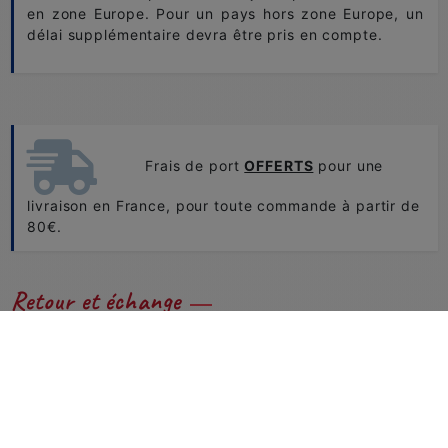
en zone Europe. Pour un pays hors zone Europe, un
délai supplémentaire devra être pris en compte.
Frais de port
OFFERTS
pour une
livraison en France, pour toute commande à partir de
80€.
Retour et échange
Problème de tailles ou de couleurs...
Vous pouvez nous retourner et échanger facilement
vos produits.