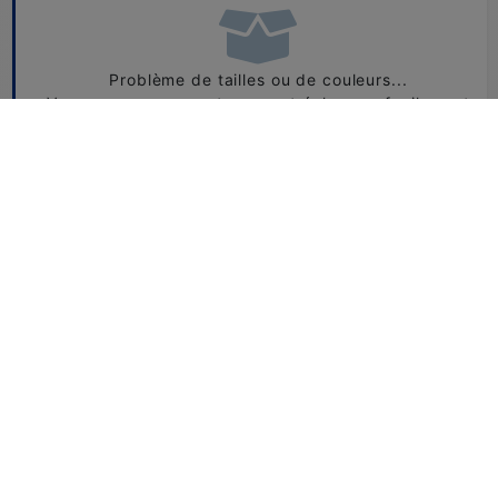
Problème de tailles ou de couleurs...
Vous pouvez nous retourner et échanger facilement
vos produits.
CONSULTEZ NOTRE FAQ
Besoin d'aide ?
+33 1 49 73 48 07
boutique@horse-ball.org
Numéro non surtaxé. Du lundi au vendredi de 10h à 18h.