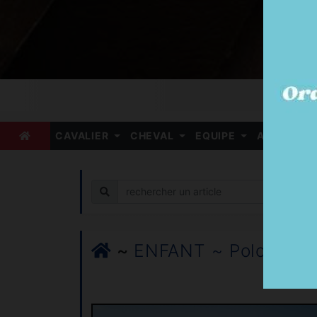
CAVALIER
CHEVAL
EQUIPE
ARBITRE
Recherche
~
ENFANT ~ Polos