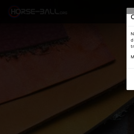
N
d
t
M