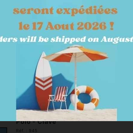
SOINS & ECURIE
TERRAIN
KITS & PACKS
JARDY
Polo - Clave
Réf. : 945