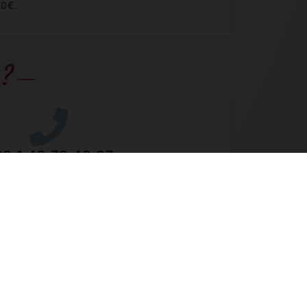
80€.
 ?
3 1 49 73 48 07
que@horse-ball.org
xé. Du lundi au vendredi de 10h à 18h.