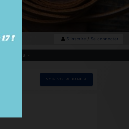
S'inscrire
/
Se connecter
 HB - BOXES
VOIR VOTRE PANIER