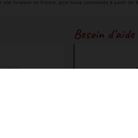
 une livraison en France, pour toute commande à partir de 
Besoin d'aide
couleurs...
+3
 facilement vos produits.
bouti
 FAQ
Numéro non surta