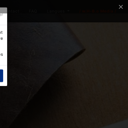
Contact
FAQ
Langues
/ w.H-B.o Media /
er
nt
re
es