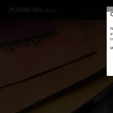
N
d
t
M