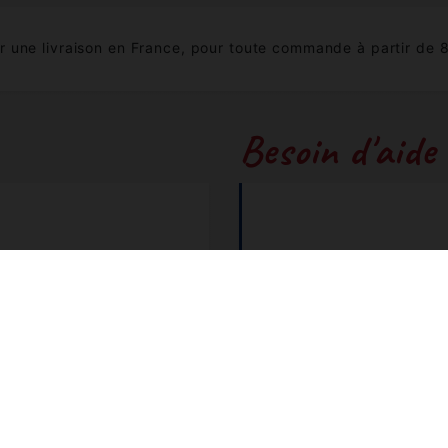
 une livraison en France, pour toute commande à partir de 
Besoin d'aide
couleurs...
+3
 facilement vos produits.
bouti
 FAQ
Numéro non surta