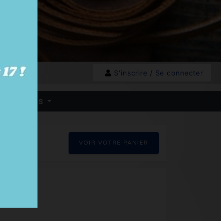
S'inscrire
/
Se connecter
 HB - BOXES
VOIR VOTRE PANIER