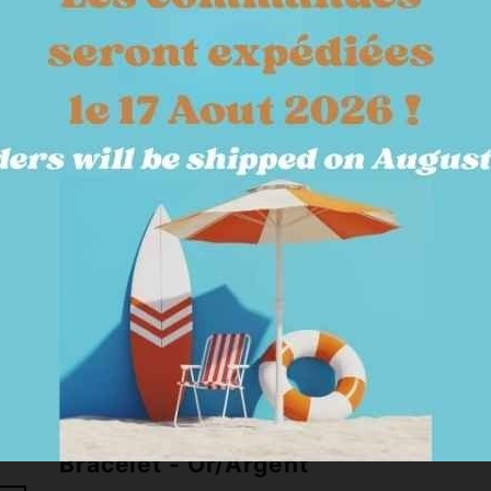
SOINS & ECURIE
TERRAIN
KITS & PACKS
JARDY
~ Bijoux
Bracelet - Or/Argent