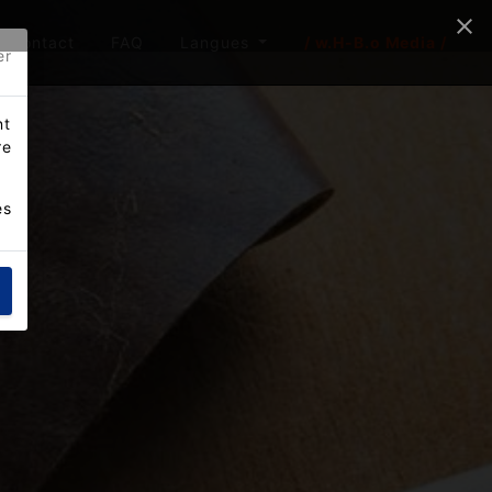
Contact
FAQ
Langues
/ w.H-B.o Media /
er
nt
re
es