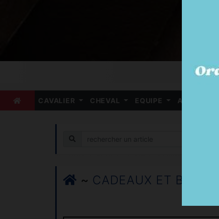
CAVALIER
CHEVAL
EQUIPE
ARBITRE
Recherche
~
CADEAUX ET BIJOUX 