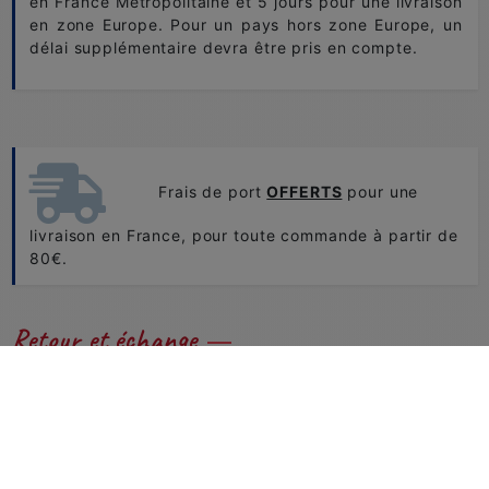
en France Métropolitaine et 5 jours pour une livraison
en zone Europe. Pour un pays hors zone Europe, un
délai supplémentaire devra être pris en compte.
Frais de port
OFFERTS
pour une
livraison en France, pour toute commande à partir de
80€.
Retour et échange
Problème de tailles ou de couleurs...
Vous pouvez nous retourner et échanger facilement