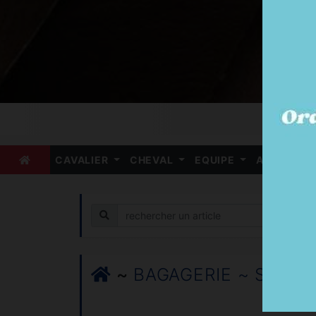
CAVALIER
CHEVAL
EQUIPE
ARBITRE
Recherche
~
BAGAGERIE ~ Sacs à