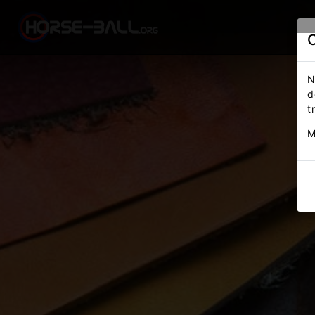
N
d
t
M