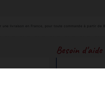
 une livraison en France, pour toute commande à partir de 
Besoin d'aide
couleurs...
+3
 facilement vos produits.
bouti
 FAQ
Numéro non surta