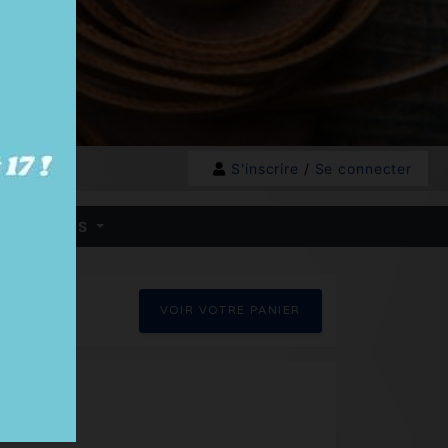
S'inscrire
/
Se connecter
 HB - BOXES
VOIR VOTRE PANIER