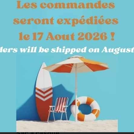
SOINS & ECURIE
TERRAIN
KITS & PACKS
JARDY
 casques
Sac à casque