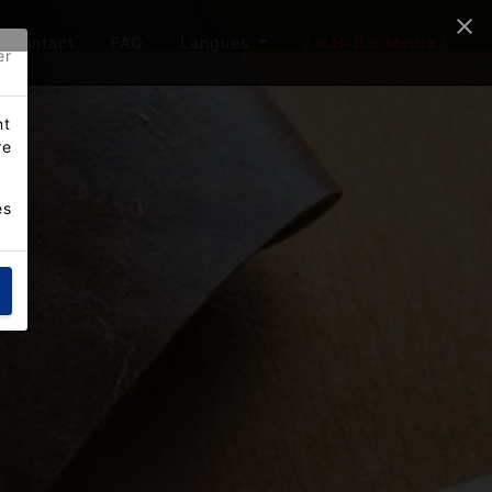
Contact
FAQ
Langues
/ w.H-B.o Media /
er
nt
re
es