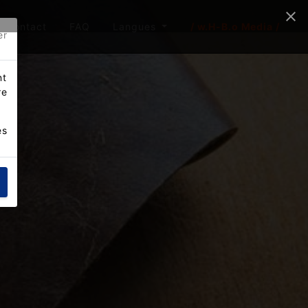
Contact
FAQ
Langues
/ w.H-B.o Media /
er
nt
re
es