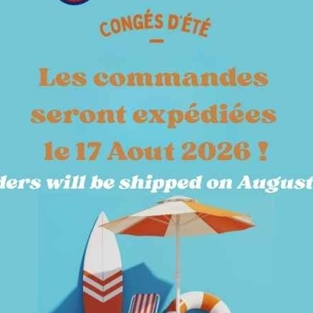
SOINS & ECURIE
TERRAIN
KITS & PACKS
JARDY