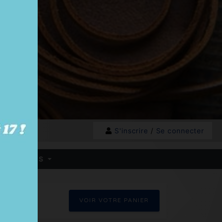
S'inscrire
/
Se connecter
 HB - BOXES
VOIR VOTRE PANIER