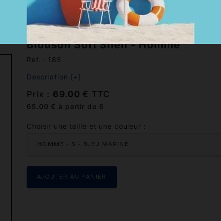
et doudounes
Blouson Soft Shell - Homme
Réf. : 185
Description [+]
Prix :
69.00
€ TTC
65.00 € à partir de 6
Choisir une taille et une couleur :
HOMME - S - BLEU MARINE