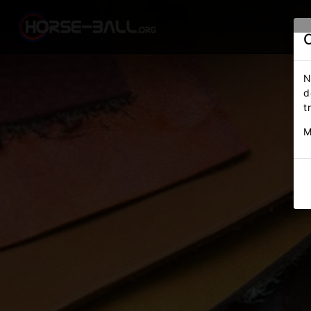
N
d
t
M