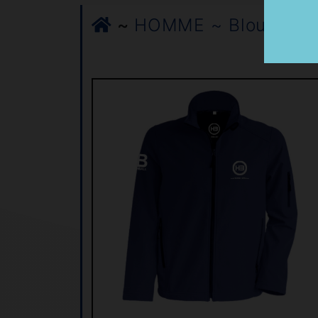
~
HOMME ~ Blousons 