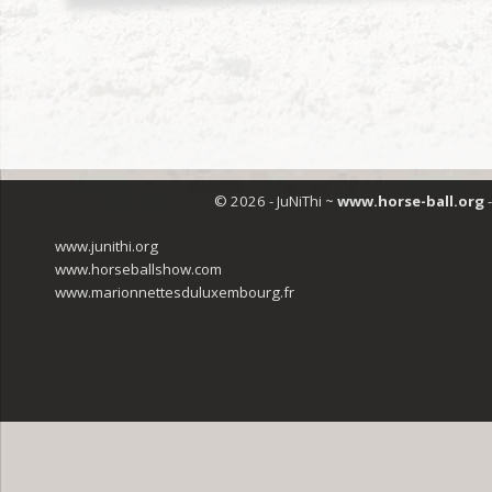
© 2026 - JuNiThi ~
www.horse-ball.org
-
www.junithi.org
www.horseballshow.com
www.marionnettesduluxembourg.fr