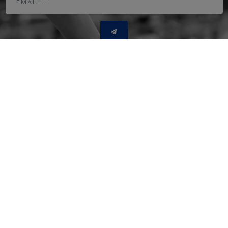
Adresse
www.horse-ball.org
9 avenue de Chastenaye
92290 Chatenay Malabry - France
Tél. : + 33 1 49 73 48 07
Email - Média
infos@horse-ball.org
Email - Webstore
boutique@horse-ball.org