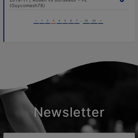
(Guycomash78)
«
1
2
3
4
5
6
7
...
35
36
»
Newsletter